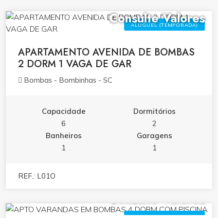
Consulte Valores
ALUGUEL (TEMPORADA)
APARTAMENTO AVENIDA DE BOMBAS
2 DORM 1 VAGA DE GAR
Bombas - Bombinhas - SC
Capacidade
Dormitórios
6
2
Banheiros
Garagens
1
1
REF.: L01O
Consulte Valores
ALUGUEL (TEMPORADA)