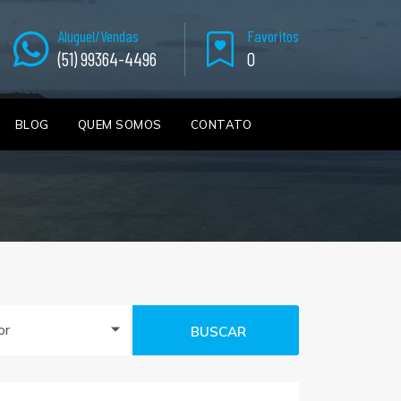
Aluguel/Vendas
Favoritos
(51) 99364-4496
0
BLOG
QUEM SOMOS
CONTATO
or
BUSCAR