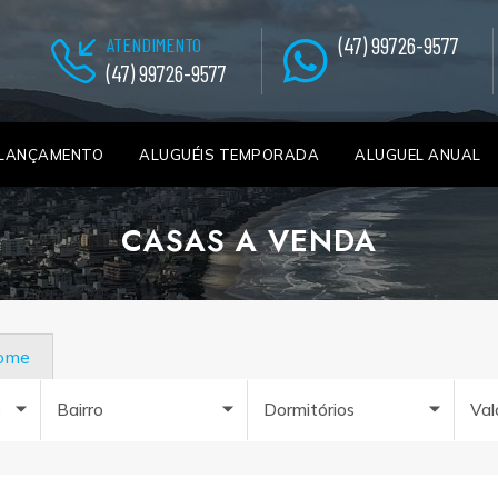
(47) 99726-9577
ATENDIMENTO
(47) 99726-9577
LANÇAMENTO
ALUGUÉIS TEMPORADA
ALUGUEL ANUAL
CASAS A VENDA
nome
e
Bairro
Dormitórios
Val