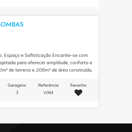
 BOMBAS
o, Espaço e Sofisticação Encante-se com
ojetada para oferecer amplitude, conforto e
m² de terreno e 209m² de área construída,
que valorizam qualidade de vida, elegância e
Garagens
Referência
Favorito
3
V064