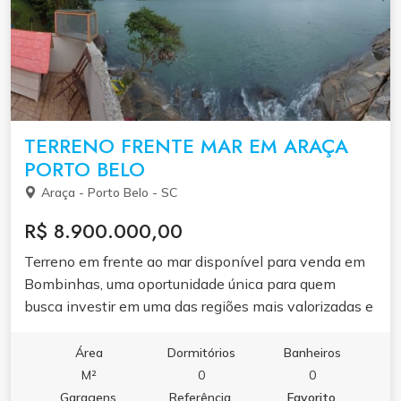
TERRENO FRENTE MAR EM ARAÇA
PORTO BELO
Araça - Porto Belo - SC
R$ 8.900.000,00
Terreno em frente ao mar disponível para venda em
Bombinhas, uma oportunidade única para quem
busca investir em uma das regiões mais valorizadas e
paradisíacas de Santa Catarina. Localizado na Rua
Domingos João dos Santos, no Bairro Araçá, o terreno
Área
Dormitórios
Banheiros
urbano conta com uma vista deslumbrante para o
M²
0
0
mar, oferecendo um cenário perfeito para construção
Garagens
Referência
Favorito