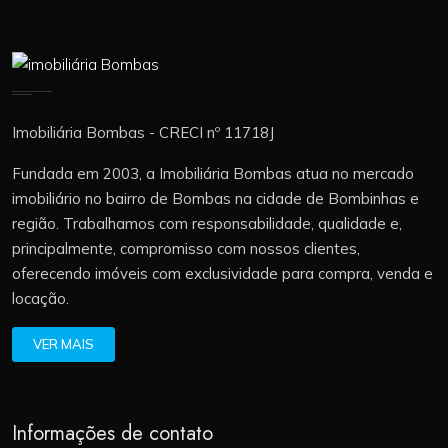
dia. A documentação está regularizada, com o terreno
escriturado e a casa ainda não averbada. O valor do
imóvel é de R$ 2.450.000,00, com condições
facilitadas de pagamento: 50% de entrada e o saldo
em até 36 vezes, com correção de 0,8% ao mês. O
Imobiliária Bombas - CRECI nº 11718J
Concept Residence é uma excelente opção para
Fundada em 2003, a Imobiliária Bombas atua no mercado
quem busca qualidade de vida, segurança e
imobiliário no bairro de Bombas na cidade de Bombinhas e
valorização imobiliária em uma das localizações mais
região. Trabalhamos com responsabilidade, qualidade e,
desejadas de Santa Catarina. Entre em contato e
principalmente, compromisso com nossos clientes,
agende uma visita para conhecer de perto este
oferecendo imóveis com exclusividade para compra, venda e
imóvel que une conforto, elegância e exclusividade.
locação.
VER MAIS
Informações de contato