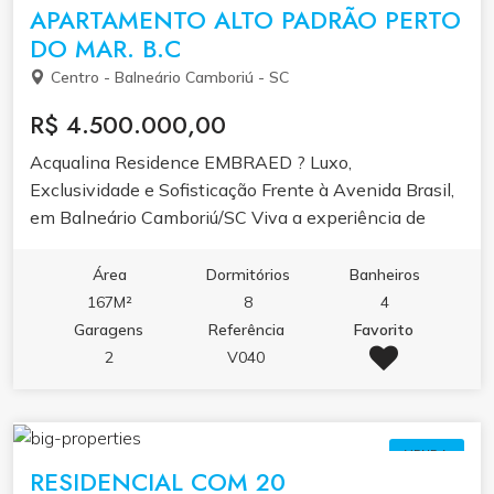
APARTAMENTO ALTO PADRÃO PERTO
DO MAR. B.C
Centro - Balneário Camboriú - SC
R$ 4.500.000,00
Acqualina Residence EMBRAED ? Luxo,
Exclusividade e Sofisticação Frente à Avenida Brasil,
em Balneário Camboriú/SC Viva a experiência de
morar com o mais alto padrão de conforto, elegância
e exclusividade no Acqualina Residence EMBRAED,
Área
Dormitórios
Banheiros
um dos empreendimentos mais sofisticados de
167M²
8
4
Balneário Camboriú, cidade reconhecida por seu estilo
Garagens
Referência
Favorito
cosmopolita, suas praias deslumbrantes e seu
2
V040
mercado imobiliário de prestígio internacional.
Localizado em um dos pontos mais nobres da
Avenida Brasil, o Acqualina combina design moderno,
VENDA
lazer completo e qualidade construtiva EMBRAED,
RESIDENCIAL COM 20
referência em excelência e alto padrão de