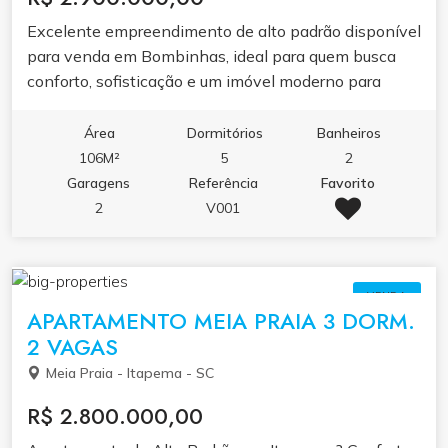
Excelente empreendimento de alto padrão disponível
para venda em Bombinhas, ideal para quem busca
conforto, sofisticação e um imóvel moderno para
morar ou investir em um dos destinos mais desejados
de Santa Catarina. O condomínio oferece uma
Área
Dormitórios
Banheiros
estrutura completa de lazer e bem-estar, perfeita para
106M²
5
2
toda a família, com piscina para adultos, piscina
Garagens
Referência
Favorito
infantil, espaço kids, game room, academia, salão de
2
V001
festas, espaço gourmet, sauna e praça do fogo, além
de um projeto luminotécnico exclusivo na fachada e
nas áreas comuns, que são entregues totalmente
VENDA
mobiliadas pela construtora, garantindo elegância e
APARTAMENTO MEIA PRAIA 3 DORM.
praticidade desde o primeiro dia. Os apartamentos
2 VAGAS
foram cuidadosamente projetados para oferecer
Meia Praia - Itapema - SC
conforto e funcionalidade, com opções de plantas que
se adaptam às mais diversas necessidades. As
R$ 2.800.000,00
unidades finais 1, 2, 3, 4, 5 e 8 contam com 3 suítes,