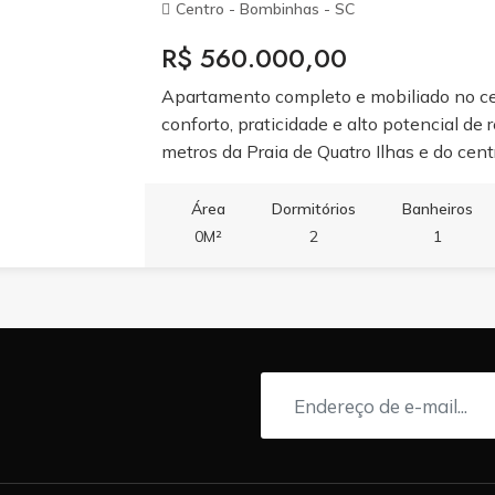
Centro - Bombinhas - SC
R$ 560.000,00
Apartamento completo e mobiliado no ce
conforto, praticidade e alto potencial de
metros da Praia de Quatro Ilhas e do cen
com cama de casal, ar-condicionado split 
com TV de 55? e ar-condicionado split q
Área
Dormitórios
Banheiros
cooktop, geladeira, forno micro-ondas e f
0M²
2
1
e seca, além de sacada com churrasqueir
com móveis sob medida de excelente qua
de R$ 280.000,00, mais parcelas de R$
140.000,00 em dezembro de 2026. Renta
aproximadamente R$ 40.000,00 ao ano, 
temporada de 2026.