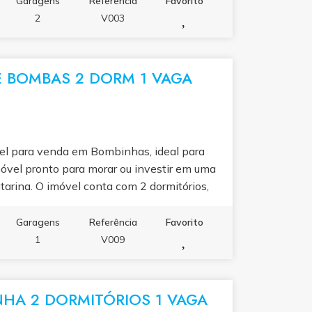
Garagens
Referência
Favorito
aço kids, perfeito para famílias que desejam
2
V003
 de venda: R$ 750.000,00. Aceita
endar uma visita ou saber mais sobre esta
E BOMBAS 2 DORM 1 VAGA
el para venda em Bombinhas, ideal para
móvel pronto para morar ou investir em uma
tarina. O imóvel conta com 2 dormitórios,
gradas, cozinha planejada, lavanderia,
churrasqueira, perfeita para momentos de
Garagens
Referência
Favorito
artamento oferece um excelente
1
V009
ação natural. Valor de venda: R$
 em contato para agendar uma visita ou
HA 2 DORMITÓRIOS 1 VAGA