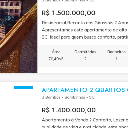
Bombas - Bombinhas - SC
R$ 1.500.000,00
Residencial Recanto dos Girassóis ? A
Apresentamos este apartamento de alto
SC, ideal para quem busca conforto, pratic
em uma região tranquila, mas próxima à p
oferece facilidade de acesso e qualidade
Área
Dormitórios
Banheiros
do litoral catarinense. Com 70,49m² de ár
70,49M²
2
1
apartamento possui 1 suíte e 1 dormitório
conforto e privacidade para toda a famíli
modernas e funcionais, enquanto a sacad
completa oferece um espaço perfeito par
APARTAMENTO 2 QUARTOS
VENDA
apartamento conta com ar-condicionado,
Bombas - Bombinhas - SC
de garagem privativa, tornando-o pronto 
R$ 1.400.000,00
Recanto dos Girassóis combina ambientes
acabamento de qualidade, proporcionand
Apartamento à Venda ? Conforto, Lazer e
sofisticação. Este imóvel é ideal tanto p
qualidade de vida e praticidade, este apa