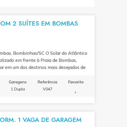
OM 2 SUÍTES EM BOMBAS
ombas, Bombinhas/SC O Solar do Atlântico
lizado em frente à Praia de Bombas,
rar em um dos destinos mais desejados de
ta de lazer e uma vista privilegiada para o
ão e exclusividade. Localização frente para o
Garagens
Referência
Favorito
s, playground, espaço gourmet, acabamentos
1 Dupla
V047
ORM. 1 VAGA DE GARAGEM