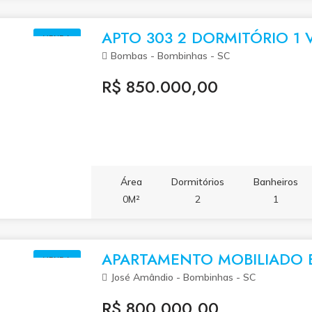
de garagem privativa, sendo ideal para p
70m² de área privativa, o imóvel possui
APTO 303 2 DORMITÓRIO 1
VENDA
ventilação natural, garantindo conforto t
Bombas - Bombinhas - SC
venda: R$ 1.200.000,00 📍 Localização: 
R$ 850.000,00
Área
Dormitórios
Banheiros
0M²
2
1
APARTAMENTO MOBILIADO E
VENDA
José Amândio - Bombinhas - SC
R$ 800.000,00