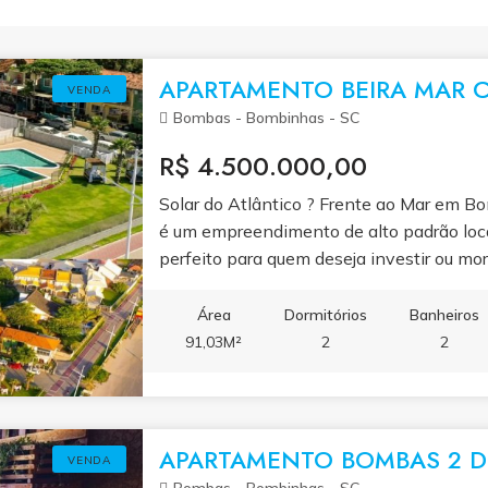
APARTAMENTO BEIRA MAR C
VENDA
Bombas - Bombinhas - SC
R$ 4.500.000,00
Solar do Atlântico ? Frente ao Mar em B
é um empreendimento de alto padrão loca
perfeito para quem deseja investir ou mo
Santa Catarina. Com uma estrutura comple
mar, este imóvel une conforto, sofisticaç
Área
Dormitórios
Banheiros
mar Piscinas Adulto e infantil aquecida
91,03M²
2
2
de alto padrão.
APARTAMENTO BOMBAS 2 D
VENDA