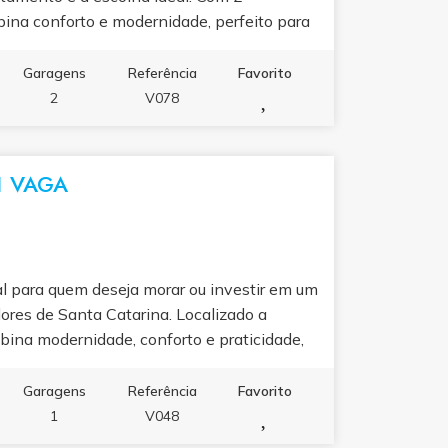
cial de valorização, especialmente para
mbina conforto e modernidade, perfeito para
mais procurados de Santa Catarina.
ma das regiões que mais cresce em Santa
leto, o empreendimento oferece piscina,
Garagens
Referência
Favorito
as para toda a família aproveitar o melhor
2
V078
1 VAGA
l para quem deseja morar ou investir em um
ores de Santa Catarina. Localizado a
ina modernidade, conforto e praticidade,
e de vida em uma das praias mais belas da
s, 4 banheiros, 2 lavabos, sala de alto
Garagens
Referência
Favorito
sito e despensa, oferecendo excelente
1
V048
novo, não mobiliado, e conta com 1 vaga