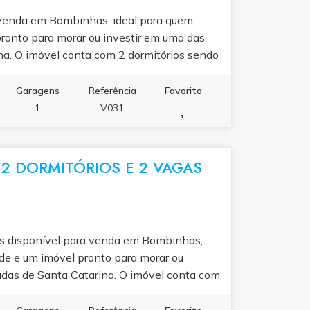
 venda em Bombinhas, ideal para quem
pronto para morar ou investir em uma das
na. O imóvel conta com 2 dormitórios sendo
conchegante, cozinha completa e funcional,
rrasqueira e 1 vaga de garagem privativa.
Garagens
Referência
Favorito
ar, este apartamento oferece ambientes
1
V031
l e todo o conforto que você procura para
tabilidade com locações de temporada. Valor
to para agendar uma visita ou saber mais
2 DORMITÓRIOS E 2 VAGAS
m Bombinhas.
s disponível para venda em Bombinhas,
ade e um imóvel pronto para morar ou
zadas de Santa Catarina. O imóvel conta com
ocial, sala de estar integrada à cozinha,
2 vagas de garagem. O condomínio oferece