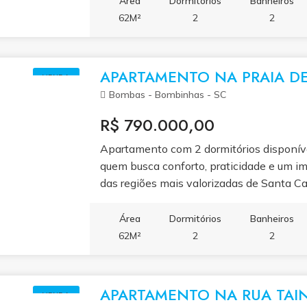
Área
Dormitórios
Banheiros
área de lazer completa com piscina e esp
62M²
2
2
momentos de diversão e descanso. Valor
financiamento. Entre em contato para ag
excelente oportunidade.
APARTAMENTO NA PRAIA D
VENDA
Bombas - Bombinhas - SC
R$ 790.000,00
Apartamento com 2 dormitórios disponív
quem busca conforto, praticidade e um i
das regiões mais valorizadas de Santa Ca
sendo 1 suíte, sala de estar e jantar inte
banheiro social e uma ampla sacada com 
Área
Dormitórios
Banheiros
lazer. Com 62m² de área privativa, o ap
62M²
2
2
aproveitamento de espaço e ótima ilumin
779.000,00. Aceita financiamento. Entre
saber mais.
APARTAMENTO NA RUA TAIN
VENDA