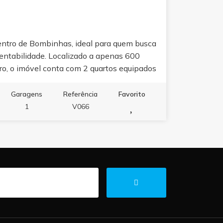
ntro de Bombinhas, ideal para quem busca
 rentabilidade. Localizado a apenas 600
tro, o imóvel conta com 2 quartos equipados
quente e frio e TV, banheiro amplo, sala
uente e frio, cozinha completa com fogão
Garagens
Referência
Favorito
orno elétrico, lavanderia com máquina lava
1
V066
a. O apartamento está totalmente mobiliado
lidade. Condições de pagamento: entrada
 140.000,00 em maio de 2026 e R$
bilidade média de aluguel de temporada de
já com R$ 20.000,00 vendidos para a