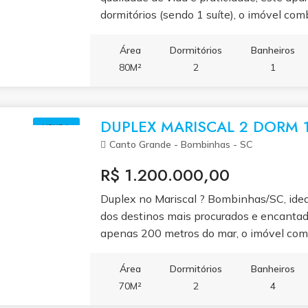
temporada, apresentando excelente poten
dormitórios (sendo 1 suíte), o imóvel co
quem busca investir em um dos destinos 
quem deseja morar bem ou investir em u
Catarina. Localizado em condomínio comp
Área
Dormitórios
Banheiros
salão de festas e áreas de lazer planejad
80M²
2
1
da vida sem sair de casa.
DUPLEX MARISCAL 2 DORM 
VENDA
Canto Grande - Bombinhas - SC
R$ 1.200.000,00
Duplex no Mariscal ? Bombinhas/SC, idea
dos destinos mais procurados e encantad
apenas 200 metros do mar, o imóvel comb
sendo perfeito para quem busca qualidad
região. O duplex conta com 2 suítes ampla
Área
Dormitórios
Banheiros
padrão, varanda com churrasqueira, depó
70M²
2
4
aproveitamento dos espaços. O imóvel é 