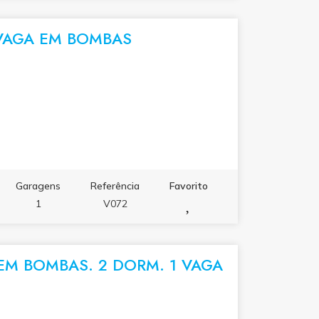
ersonalizar de acordo com o seu estilo. Com
 energia 220V, acabamento moderno e ótima
 VAGA EM BOMBAS
érmico em todas as estações. 💰 Valor de
Praia do Mariscal ? Bombinhas/SC
Garagens
Referência
Favorito
1
V072
M BOMBAS. 2 DORM. 1 VAGA