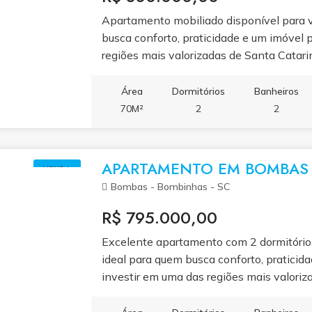
Apartamento mobiliado disponível para
busca conforto, praticidade e um imóvel 
regiões mais valorizadas de Santa Catari
1 suíte, banheiro social, sala de estar a
lavanderia independente, sacada com chu
Área
Dormitórios
Banheiros
Totalmente mobiliado e pronto para mor
70M²
2
2
bem distribuídos, ótima iluminação natura
viver bem ou garantir uma excelente ren
de venda: R$ 750.000,00. Entre em conta
APARTAMENTO EM BOMBAS 
VENDA
detalhes sobre este excelente imóvel e
Bombas - Bombinhas - SC
R$ 795.000,00
Excelente apartamento com 2 dormitório
ideal para quem busca conforto, praticid
investir em uma das regiões mais valori
2 dormitórios, sendo 1 suíte, 1 banheiro s
lavanderia, sacada com churrasqueira e 