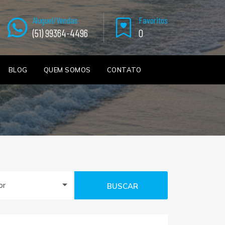
Aluguel/Vendas
Favoritos
(51) 99364-4496
0
BLOG
QUEM SOMOS
CONTATO
or
BUSCAR