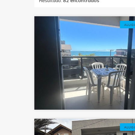
Resultado:
82 encontrados
ALUG
com
ALUG