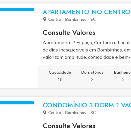
confortável e cozinha completa equipada
proporcionar uma estadia tranquila e func
APARTAMENTO NO CENTRO 
UEL (TEMPORADA)
jardim cria o ambiente perfeito para relax
Centro - Bombinhas - SC
brisa do mar.
Consulte Valores
Apartamento ? Espaço, Conforto e Local
de dias inesquecíveis em Bombinhas, em 
valorizam amplitude, comodidade e bem-e
Bombinhas, o Apartamento 123 combina 
ideais para momentos de descanso e lazer
Capacidade
Dormitórios
Banheiro
banheiros, sala de estar espaçosa e cozi
10
3
2
você precisa para se sentir em casa duran
Wi-Fi gratuito, o ar-condicionado e o es
experiência ainda mais agradável e práti
CONDOMÍNIO 3 DORM 1 VA
UEL (TEMPORADA)
Centro - Bombinhas - SC
Consulte Valores