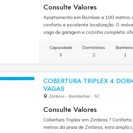
Consulte Valores
Apartamento em Bombas a 100 metros da 
conforto e excelente localização. O imóve
vaga de garagem e cozinha completa, ofe
morar ou investir. Localizado próximo a 
geral, proporciona facilidade no dia a di
Capacidade
Dormitórios
Banheiro
melhor de Bombinhas, com a praia a pouc
5
2
1
COBERTURA TRIPLEX 4 DOR
UEL (TEMPORADA)
VAGAS
Zimbros - Bombinhas - SC
Consulte Valores
Cobertura Triplex em Zimbros ? Conforto,
metros da praia de Zimbros, esta ampla c