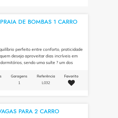
 PRAIA DE BOMBAS 1 CARRO
ilíbrio perfeito entre conforto, praticidade
a quem deseja aproveitar dias incríveis em
ormitórios, sendo uma suíte ? um dos
ideal para acomodar famílias ou grupos com
cozinha completa, equipada com air fryer e
s
Garagens
Referência
Favorito
 a dia. Possui ainda 2 banheiros, lavanderia
1
L032
a para momentos de lazer e descontração.
conta com elevador, garantindo praticidade e
uncional, ideal para quem busca comodidade
VAGAS PARA 2 CARRO