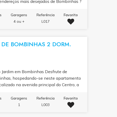
s endereços mais desejados de Bombinhas ?
zadas, sendo duas com banheira de
 salas integradas, cozinha equipada e
s
Garagens
Referência
Favorito
mentos de relaxamento, a cobertura
4 ou +
L017
iras e vista para o mar, criando o
e valorização imobiliária no litoral
DE BOMBINHAS 2 DORM.
o Jardim em Bombinhas Desfrute de
inhas, hospedando-se neste apartamento
alizado na avenida principal do Centro, a
om fácil acesso à Praia da Lagoinha e
o fechado, o imóvel oferece segurança,
s
Garagens
Referência
Favorito
s que desejam aproveitar o melhor do litoral
1
L003
ros (um deles com banheira), sala de estar