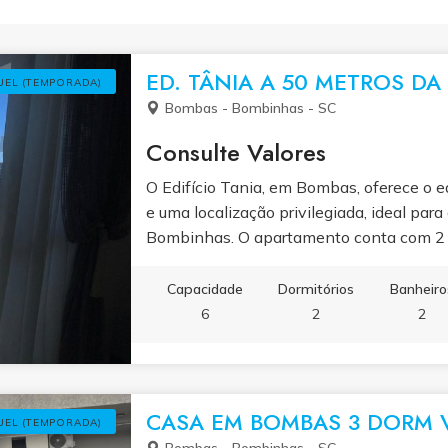
ED. TÂNIA A 50 METROS DA
UEL (TEMPORADA)
Bombas - Bombinhas - SC
Consulte Valores
O Edifício Tania, em Bombas, oferece o equ
e uma localização privilegiada, ideal par
Bombinhas. O apartamento conta com 2 d
quartos possui cama de casal e beliche, 
conforto. A sala de jantar é integrada à 
Capacidade
Dormitórios
Banheiro
todos os utensílios necessários para o dia
6
2
2
e uma sacada com churrasqueira, perfeit
Localizado no terceiro andar, o edifício 
acessibilidade. Um imóvel acolhedor e f
e qualidade em Bombas.
CASA EM BOMBAS 3 DORM 
UEL (TEMPORADA)