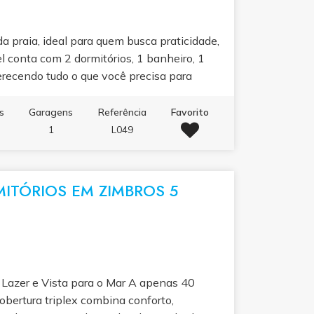
praia, ideal para quem busca praticidade,
l conta com 2 dormitórios, 1 banheiro, 1
recendo tudo o que você precisa para
restaurantes, supermercados e comércios em
a e mais comodidade para aproveitar o
s
Garagens
Referência
Favorito
os passos de distância.
1
L049
MITÓRIOS EM ZIMBROS 5
 Lazer e Vista para o Mar A apenas 40
obertura triplex combina conforto,