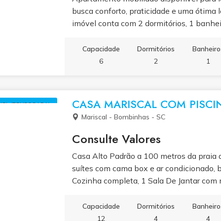
busca conforto, praticidade e uma ótima l
imóvel conta com 2 dormitórios, 1 banheir
lavanderia, sacada com churrasqueira, 1
pessoas. Entre em contato para mais info
Capacidade
Dormitórios
Banheiro
6
2
1
CASA MARISCAL COM PISCIN
UEL (TEMPORADA)
Mariscal - Bombinhas - SC
Consulte Valores
Casa Alto Padrão a 100 metros da praia 
suítes com cama box e ar condicionado, b
Cozinha completa, 1 Sala De Jantar com m
54 Lcd amplo sofá e ar condicionado, 3 c
Maquina de Lavar e Secar, 1 Lavabo, 1 ch
Capacidade
Dormitórios
Banheiro
carros. Internet Wi-Fi e sistema de mon
12
4
4