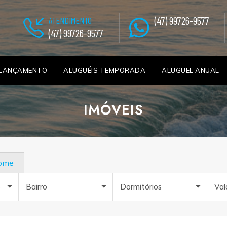
(47) 99726-9577
ATENDIMENTO
(47) 99726-9577
LANÇAMENTO
ALUGUÉIS TEMPORADA
ALUGUEL ANUAL
IMÓVEIS
nome
e
Bairro
Dormitórios
Val