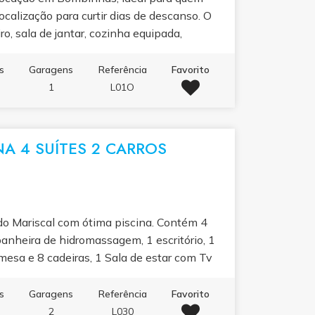
ocalização para curtir dias de descanso. O
o, sala de jantar, cozinha equipada,
 vaga de garagem e capacidade para até 5
rmações, disponibilidade e valores.
s
Garagens
Referência
Favorito
1
L01O
A 4 SUÍTES 2 CARROS
do Mariscal com ótima piscina. Contém 4
anheira de hidromassagem, 1 escritório, 1
esa e 8 cadeiras, 1 Sala de estar com Tv
olchões individuais. Lavanderia com
urrasqueira e freezer, garagem para 2
s
Garagens
Referência
Favorito
itoramento nas áreas externas e alarme na
2
L030