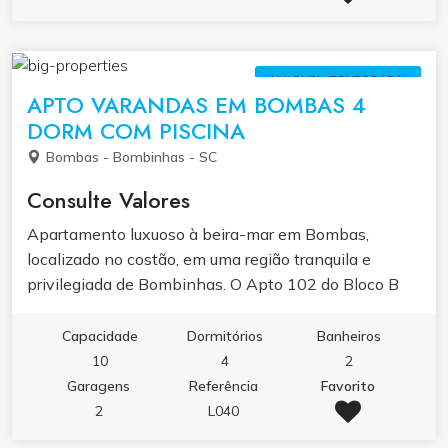
ALUGUEL (TEMPORADA)
APTO VARANDAS EM BOMBAS 4
DORM COM PISCINA
Bombas - Bombinhas - SC
Consulte Valores
Apartamento luxuoso à beira-mar em Bombas,
localizado no costão, em uma região tranquila e
privilegiada de Bombinhas. O Apto 102 do Bloco B
fica de frente para a piscina e também oferece vista
para o mar, proporcionando uma experiência única de
Capacidade
Dormitórios
Banheiros
lazer, conforto e bem-estar. O condomínio conta com
10
4
2
piscina aquecida e academia, garantindo momentos
Garagens
Referência
Favorito
de diversão e qualidade de vida durante todo o ano. O
2
L040
imóvel possui um total de 4 dormitórios, sendo 2