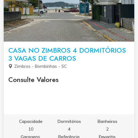
CASA NO ZIMBROS 4 DORMITÓRIOS
3 VAGAS DE CARROS
Zimbros - Bombinhas - SC
Consulte Valores
Capacidade
Dormitórios
Banheiros
10
4
2
Garagens
Referência
Favorito