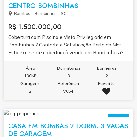
CENTRO BOMBINHAS
Bombas - Bombinhas - SC
R$ 1.500.000,00
Cobertura com Piscina e Vista Privilegiada em
Bombinhas ? Conforto e Sofisticação Perto do Mar.
Esta excelente cobertura à venda em Bombinhas é
perfeita para quem busca conforto, praticidade e
exclusividade em um dos destinos mais valorizados
Área
Dormitórios
Banheiros
do litoral catarinense. Localizada a apenas 400
130M²
3
2
metros da praia, ela oferece uma combinação ideal de
Garagens
Referência
Favorito
ambientes amplos, lazer privativo e acabamentos
2
V054
modernos, sendo uma ótima opção tanto para morar
quanto para investir. Com 130m² de área privativa, o
imóvel conta com 3 dormitórios, sendo 1 suíte master,
VENDA
todos equipados com ar-condicionado, garantindo
CASA EM BOMBAS 2 DORM. 3 VAGAS
conforto térmico durante todo o ano. A área social é
DE GARAGEM
composta por uma sala de estar integrada à cozinha