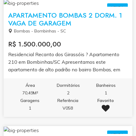
VENDA
APARTAMENTO BOMBAS 2 DORM. 1
VAGA DE GARAGEM
Bombas - Bombinhas - SC
R$ 1.500.000,00
Residencial Recanto dos Girassóis ? Apartamento
210 em Bombinhas/SC Apresentamos este
apartamento de alto padrão no bairro Bombas, em
Bombinhas ? SC, ideal para quem busca conforto,
praticidade e valorização imobiliária. Localizado em
Área
Dormitórios
Banheiros
uma região tranquila, mas próxima à praia, mercados
70,49M²
2
1
e farmácias, o imóvel oferece facilidade de acesso e
Garagens
Referência
Favorito
qualidade de vida em uma das áreas mais desejadas
1
V058
do litoral catarinense. Com 70,49m² de área privativa
e 81,36m² de área total, este apartamento possui 1
suíte e 1 dormitório, além de 1 banheiro social,
VENDA