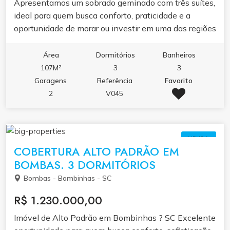
Apresentamos um sobrado geminado com três suítes,
ideal para quem busca conforto, praticidade e a
oportunidade de morar ou investir em uma das regiões
mais bonitas de Santa Catarina. O imóvel conta com
salas integradas, lavabo, lavanderia e duas vagas de
Área
Dormitórios
Banheiros
garagem privativas, oferecendo espaço,
107M²
3
3
funcionalidade e comodidade para toda a família.
Garagens
Referência
Favorito
Cada detalhe foi pensado para proporcionar bem-
2
V045
estar e qualidade de vida, com ambientes bem
distribuídos e arejados, perfeitos para momentos de
lazer e convívio. Este sobrado representa uma
VENDA
excelente oportunidade para quem deseja investir em
COBERTURA ALTO PADRÃO EM
um imóvel moderno, seguro e pronto para morar. O
BOMBAS. 3 DORMITÓRIOS
valor de venda é R$ 1.250.000,00, e o imóvel está
Bombas - Bombinhas - SC
disponível para visitas, proporcionando a chance de
conhecer pessoalmente tudo o que ele oferece.
R$ 1.230.000,00
Imóvel de Alto Padrão em Bombinhas ? SC Excelente