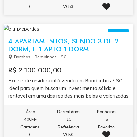
para unir conforto, funcionalidade e sofisticação. Com
0
V053
2 ou 3 suítes amplas, eles contam com sacada com
churrasqueira, excelente iluminação natural,
ambientes integrados e plantas que valorizam cada
VENDA
metro quadrado. R-6-42-677 Valores a partir de R$
4 APARTAMENTOS, SENDO 3 DE 2
2.200.000,00 30% de entrada saldo em até 60
DORM, E 1 APTO 1 DORM
meses Previsão de entrega: novembro de 2028 Entre
Bombas - Bombinhas - SC
em contato para saber mais.
R$ 2.100.000,00
Excelente residencial à venda em Bombinhas ? SC,
ideal para quem busca um investimento sólido e
rentável em uma das regiões mais belas e valorizadas
de Santa Catarina. O imóvel conta com 4
apartamentos mobiliados, sendo 3 unidades de 2
Área
Dormitórios
Banheiros
dormitórios e 1 unidade de 1 dormitório, totalizando
400M²
10
6
10 dormitórios e 6 banheiros. Possui sala de estar,
Garagens
Referência
Favorito
sala de jantar, cozinha equipada, área de serviço,
0
V050