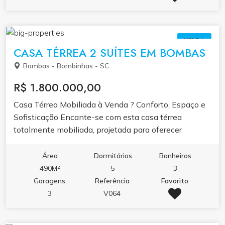
varanda e churrasqueira, garantindo conforto e
praticidade para locação ou moradia. A propriedade
conta ainda com área total de 400m², internet Wi-Fi,
VENDA
utensílios de cozinha, micro-ondas, forno elétrico,
CASA TÉRREA 2 SUÍTES EM BOMBAS
geladeira simples e lavadora de roupas, além de
Bombas - Bombinhas - SC
vagas de estacionamento. Localizado a menos de
500 metros do mar, o imóvel é uma excelente opção
R$ 1.800.000,00
tanto para renda com aluguel de temporada quanto
Casa Térrea Mobiliada à Venda ? Conforto, Espaço e
para moradia multifamiliar.
Sofisticação Encante-se com esta casa térrea
totalmente mobiliada, projetada para oferecer
amplitude, conforto e funcionalidade em cada
detalhe. Com 490m² de terreno e 209m² de área
Área
Dormitórios
Banheiros
construída, esta residência é perfeita para famílias
490M²
5
3
que valorizam qualidade de vida, elegância e
Garagens
Referência
Favorito
privacidade.
3
V064