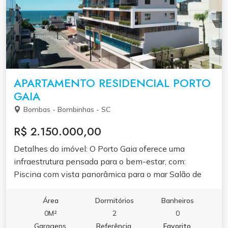
APARTAMENTO RESIDENCIAL PORTO
GAIA
Bombas - Bombinhas - SC
R$ 2.150.000,00
Detalhes do imóvel: O Porto Gaia oferece uma
infraestrutura pensada para o bem-estar, com:
Piscina com vista panorâmica para o mar Salão de
festas elegante Brinquedoteca e sala de jogos para
toda a família Academia completa Ambientes
Área
Dormitórios
Banheiros
comuns com acabamento de excelência e design
0M²
2
0
contemporâneo Os apartamentos foram projetados
Garagens
Referência
Favorito