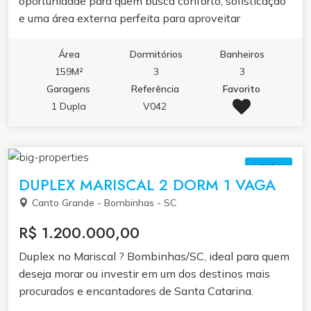
oportunidade para quem busca conforto, sofisticação
e uma área externa perfeita para aproveitar
momentos de lazer com a família e amigos. O imóvel
conta com 3 dormitórios, sendo 1 suíte e 2 demi-
Área
Dormitórios
Banheiros
suítes, churrasqueira, e está totalmente mobiliado,
159M²
3
3
pronto para morar ou investir. Destaque para a ampla
Garagens
Referência
Favorito
área externa, ideal para reunir a família, relaxar e
1 Dupla
V042
desfrutar da tranquilidade de um dos destinos mais
belos de Santa Catarina. 💰 Valor de venda: R$
1.230.000,00 📍 Localização: Bombinhas ? SC
VENDA
DUPLEX MARISCAL 2 DORM 1 VAGA
Canto Grande - Bombinhas - SC
R$ 1.200.000,00
Duplex no Mariscal ? Bombinhas/SC, ideal para quem
deseja morar ou investir em um dos destinos mais
procurados e encantadores de Santa Catarina.
Localizado a apenas 200 metros do mar, o imóvel