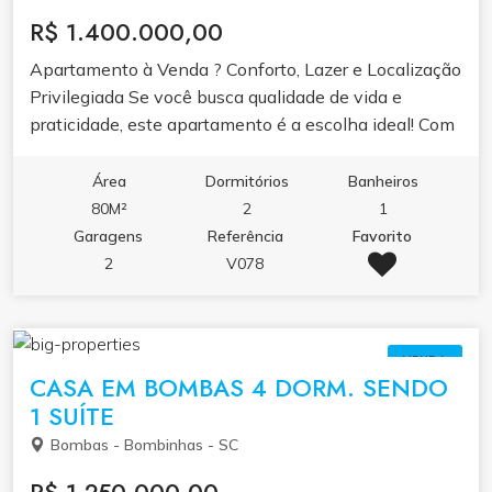
R$ 1.400.000,00
Apartamento à Venda ? Conforto, Lazer e Localização
Privilegiada Se você busca qualidade de vida e
praticidade, este apartamento é a escolha ideal! Com
2 dormitórios (sendo 1 suíte), o imóvel combina
conforto e modernidade, perfeito para quem deseja
Área
Dormitórios
Banheiros
morar bem ou investir em uma das regiões que mais
80M²
2
1
cresce em Santa Catarina. Localizado em condomínio
Garagens
Referência
Favorito
completo, o empreendimento oferece piscina, salão
2
V078
de festas e áreas de lazer planejadas para toda a
família aproveitar o melhor da vida sem sair de casa.
VENDA
CASA EM BOMBAS 4 DORM. SENDO
1 SUÍTE
Bombas - Bombinhas - SC