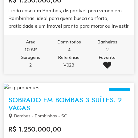
R$ 1.250.000,00
Linda casa em Bombas, disponível para venda em
Bombinhas, ideal para quem busca conforto,
praticidade e um imóvel pronto para morar ou investir
em uma das regiões mais valorizadas de Santa
Catarina. O imóvel conta com 4 dormitórios, sendo 1
Área
Dormitórios
Banheiros
suíte e 1 demi-suíte, ampla área externa com jardim,
100M²
4
2
sala de estar aconchegante, cozinha espaçosa e
Garagens
Referência
Favorito
funcional, sala de jantar integrada e área de serviço
2
V028
independente. Todos os ambientes são bem
iluminados e ventilados, proporcionando conforto e
bem-estar em todos os momentos. Valor de venda:
VENDA
R$ 1.250.000,00. Entre em contato para agendar
SOBRADO EM BOMBAS 3 SUÍTES. 2
uma visita ou saber mais sobre esta excelente
VAGAS
oportunidade.
Bombas - Bombinhas - SC
R$ 1.250.000,00