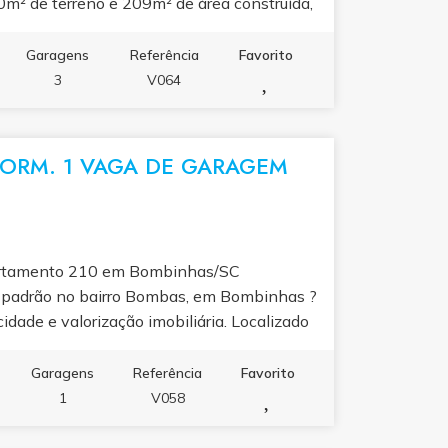
m² de terreno e 209m² de área construída,
que valorizam qualidade de vida, elegância e
Garagens
Referência
Favorito
3
V064
ORM. 1 VAGA DE GARAGEM
partamento 210 em Bombinhas/SC
 padrão no bairro Bombas, em Bombinhas ?
idade e valorização imobiliária. Localizado
raia, mercados e farmácias, o imóvel
 de vida em uma das áreas mais desejadas
Garagens
Referência
Favorito
ea privativa e 81,36m² de área total, este
1
V058
, além de 1 banheiro social, garantindo
a. A sala e cozinha integradas são