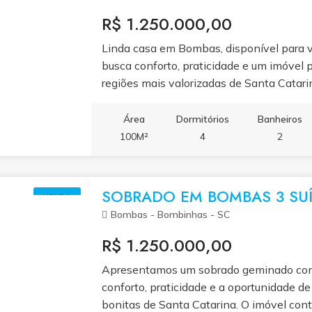
R$ 1.250.000,00
Linda casa em Bombas, disponível para 
busca conforto, praticidade e um imóvel 
regiões mais valorizadas de Santa Catari
1 suíte e 1 demi-suíte, ampla área extern
cozinha espaçosa e funcional, sala de jan
Área
Dormitórios
Banheiros
independente. Todos os ambientes são b
100M²
4
2
proporcionando conforto e bem-estar em
1.250.000,00. Entre em contato para age
excelente oportunidade.
SOBRADO EM BOMBAS 3 SUÍ
VENDA
Bombas - Bombinhas - SC
R$ 1.250.000,00
Apresentamos um sobrado geminado com t
conforto, praticidade e a oportunidade d
bonitas de Santa Catarina. O imóvel cont