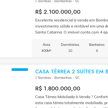
Bombas - Bombinhas - SC
R$ 2.100.000,00
Excelente residencial à venda em Bombi
investimento sólido e rentável em uma da
Santa Catarina. O imóvel conta com 4 a
de 2 dormitórios e 1 unidade de 1 dormitó
banheiros. Possui sala de estar, sala de j
Área
Dormitórios
Banheiros
varanda e churrasqueira, garantindo confo
400M²
10
6
A propriedade conta ainda com área total
cozinha, micro-ondas, forno elétrico, gel
vagas de estacionamento. Localizado a 
CASA TÉRREA 2 SUÍTES EM
VENDA
uma excelente opção tanto para renda c
Bombas - Bombinhas - SC
moradia multifamiliar.
R$ 1.800.000,00
Casa Térrea Mobiliada à Venda ? Confort
esta casa térrea totalmente mobiliada, pr