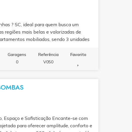
nhas ? SC, ideal para quem busca um
s regiões mais belas e valorizadas de
partamentos mobiliados, sendo 3 unidades
rio, totalizando 10 dormitórios e 6
antar, cozinha equipada, área de serviço,
Garagens
Referência
Favorito
rto e praticidade para locação ou moradia.
0
V050
 de 400m², internet Wi-Fi, utensílios de
adeira simples e lavadora de roupas, além de
menos de 500 metros do mar, o imóvel é
 BOMBAS
om aluguel de temporada quanto para
o, Espaço e Sofisticação Encante-se com
ojetada para oferecer amplitude, conforto e