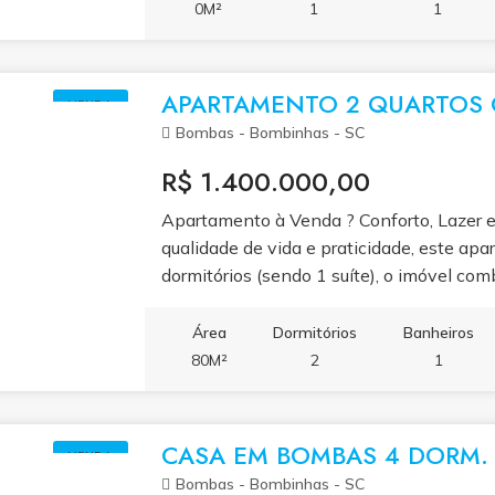
quintal e todo o conforto que sua família
0M²
1
1
próximo ao mar e a comércios locais, é
vida em um dos destinos mais desejados d
sólido e com alto potencial de valorização
potencial para locação na temporada.
APARTAMENTO 2 QUARTOS
VENDA
Bombas - Bombinhas - SC
R$ 1.400.000,00
Apartamento à Venda ? Conforto, Lazer e
qualidade de vida e praticidade, este apa
dormitórios (sendo 1 suíte), o imóvel co
quem deseja morar bem ou investir em u
Catarina. Localizado em condomínio comp
Área
Dormitórios
Banheiros
salão de festas e áreas de lazer planejad
80M²
2
1
da vida sem sair de casa.
CASA EM BOMBAS 4 DORM. 
VENDA
Bombas - Bombinhas - SC