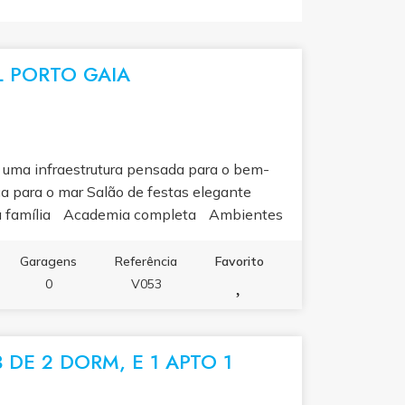
 PORTO GAIA
e uma infraestrutura pensada para o bem-
ca para o mar Salão de festas elegante
da a família Academia completa Ambientes
e design contemporâneo Os apartamentos
ionalidade e sofisticação. Com 2 ou 3 suítes
Garagens
Referência
Favorito
rasqueira, excelente iluminação natural,
0
V053
orizam cada metro quadrado. R-6-42-677
 de entrada saldo em até 60 meses
Entre em contato para saber mais.
DE 2 DORM, E 1 APTO 1