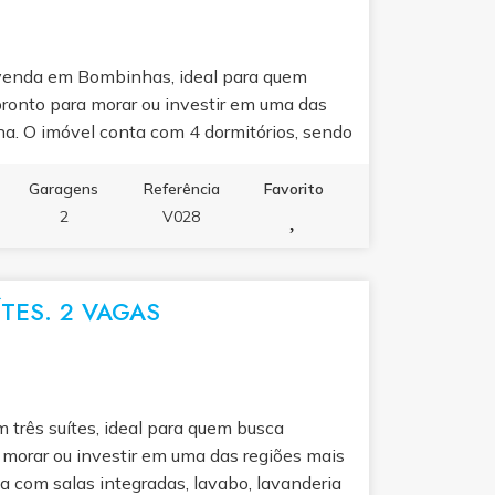
venda em Bombinhas, ideal para quem
pronto para morar ou investir em uma das
na. O imóvel conta com 4 dormitórios, sendo
a com jardim, sala de estar aconchegante,
tar integrada e área de serviço
Garagens
Referência
Favorito
em iluminados e ventilados,
2
V028
 todos os momentos. Valor de venda: R$
ndar uma visita ou saber mais sobre esta
TES. 2 VAGAS
rês suítes, ideal para quem busca
e morar ou investir em uma das regiões mais
a com salas integradas, lavabo, lavanderia