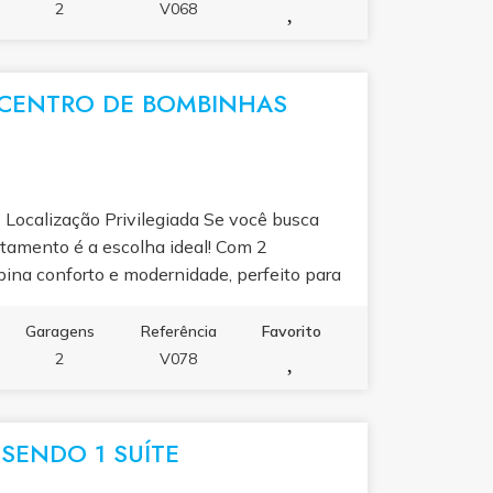
 merece. Ideal para quem busca qualidade de
2
V068
 também uma oportunidade de investimento
e Santa Catarina, além de possuir alto
.
 CENTRO DE BOMBINHAS
 Localização Privilegiada Se você busca
rtamento é a escolha ideal! Com 2
mbina conforto e modernidade, perfeito para
ma das regiões que mais cresce em Santa
leto, o empreendimento oferece piscina,
Garagens
Referência
Favorito
as para toda a família aproveitar o melhor
2
V078
SENDO 1 SUÍTE