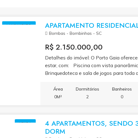
APARTAMENTO RESIDENCIAL
LANÇAMENTO
Bombas - Bombinhas - SC
R$ 2.150.000,00
Detalhes do imóvel: O Porto Gaia oferec
estar, com: Piscina com vista panorâmi
Brinquedoteca e sala de jogos para to
comuns com acabamento de excelência 
foram projetados para unir conforto, func
Área
Dormitórios
Banheiros
amplas, eles contam com sacada com chur
0M²
2
0
ambientes integrados e plantas que val
Valores a partir de R$ 2.200.000,00 30%
Previsão de entrega: novembro de 2028 
4 APARTAMENTOS, SENDO 3 
VENDA
DORM