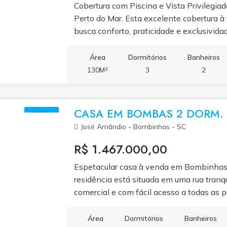
Cobertura com Piscina e Vista Privilegia
Perto do Mar. Esta excelente cobertura 
busca conforto, praticidade e exclusivid
litoral catarinense. Localizada a apenas 
combinação ideal de ambientes amplos, 
Área
Dormitórios
Banheiros
sendo uma ótima opção tanto para morar
130M²
3
2
privativa, o imóvel conta com 3 dormitóri
com ar-condicionado, garantindo conforto
é composta por uma sala de estar integra
CASA EM BOMBAS 2 DORM.
VENDA
ambiente acolhedor e funcional. A cozin
José Amândio - Bombinhas - SC
quem aprecia praticidade no dia a dia. A 
fechamento em sistema Reiki, perfeita pa
R$ 1.467.000,00
momentos de lazer. Já a sacada descober
Espetacular casa à venda em Bombinhas! 
piscina privativa, um espaço exclusivo par
residência está situada em uma rua tranq
de Bombinhas. Além de todo esse confort
comercial e com fácil acesso a todas as p
garagem privativas, proporcionando prati
apresenta acabamento impecável, ampla
projetado para quem valoriza bem-estar, 
churrasqueira perfeito para receber amigo
Área
Dormitórios
Banheiros
equilíbrio perfeito entre sofisticação e p