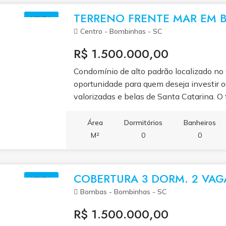
modernas e funcionais, enquanto a sacad
TERRENO FRENTE MAR EM 
VENDA
completa oferece um espaço perfeito par
Centro - Bombinhas - SC
apartamento conta com ar-condicionado,
de garagem privativa, tornando-o pronto 
R$ 1.500.000,00
Recanto dos Girassóis combina ambientes
Condomínio de alto padrão localizado n
acabamento de qualidade, proporcionand
oportunidade para quem deseja investir o
sofisticação. Este imóvel é ideal tanto p
valorizadas e belas de Santa Catarina. O
temporada, apresentando excelente poten
privilegiada para o mar, ideal para quem 
quem busca investir em um dos destinos 
infraestrutura e proximidade de tudo o q
Área
Dormitórios
Banheiros
restaurantes e serviços. Perfeito para qu
M²
0
0
valorização. Aceitamos propostas ? faça
COBERTURA 3 DORM. 2 VA
VENDA
Bombas - Bombinhas - SC
R$ 1.500.000,00