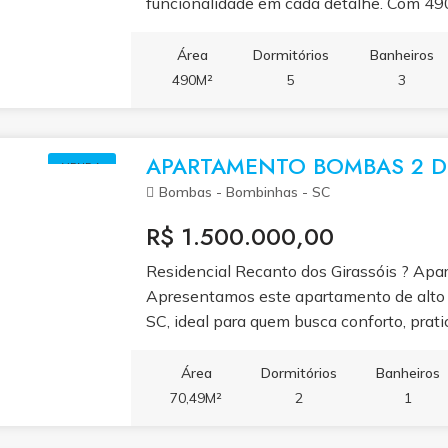
funcionalidade em cada detalhe. Com 490
esta residência é perfeita para famílias 
privacidade.
Área
Dormitórios
Banheiros
490M²
5
3
APARTAMENTO BOMBAS 2 D
VENDA
Bombas - Bombinhas - SC
R$ 1.500.000,00
Residencial Recanto dos Girassóis ? A
Apresentamos este apartamento de alto
SC, ideal para quem busca conforto, pratic
em uma região tranquila, mas próxima à p
oferece facilidade de acesso e qualidade
Área
Dormitórios
Banheiros
do litoral catarinense. Com 70,49m² de ár
70,49M²
2
1
apartamento possui 1 suíte e 1 dormitório
conforto e privacidade para toda a famíli